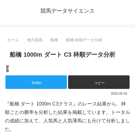
競馬データサイエンス
ホーム
地方競馬
船橋
船橋-枠順データ分析
船橋 1000m ダート C3 枠順データ分析
船橋-枠順データ分析
Twitter
コピー
2022.05.02
『船橋 ダート 1000m C3クラス』のレース結果から、枠
順ごとの勝率を分析した結果を掲載しています。トータル
の成績に加えて、人気馬と人気薄馬にも分けて分析しまし
た。