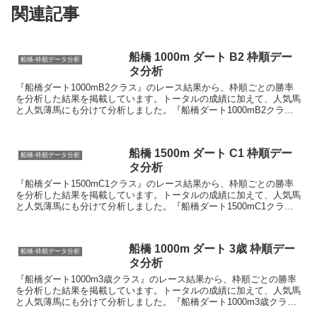
関連記事
船橋 1000m ダート B2 枠順デー
船橋-枠順データ分析
タ分析
『船橋ダート1000mB2クラス』のレース結果から、枠順ごとの勝率
を分析した結果を掲載しています。トータルの成績に加えて、人気馬
と人気薄馬にも分けて分析しました。『船橋ダート1000mB2クラ
ス』トータルの成績枠番1着2着3着着外勝率連帯率...
船橋 1500m ダート C1 枠順デー
船橋-枠順データ分析
タ分析
『船橋ダート1500mC1クラス』のレース結果から、枠順ごとの勝率
を分析した結果を掲載しています。トータルの成績に加えて、人気馬
と人気薄馬にも分けて分析しました。『船橋ダート1500mC1クラ
ス』トータルの成績枠番1着2着3着着外勝率連帯率...
船橋 1000m ダート 3歳 枠順デー
船橋-枠順データ分析
タ分析
『船橋ダート1000m3歳クラス』のレース結果から、枠順ごとの勝率
を分析した結果を掲載しています。トータルの成績に加えて、人気馬
と人気薄馬にも分けて分析しました。『船橋ダート1000m3歳クラ
ス』トータルの成績枠番1着2着3着着外勝率連帯率...