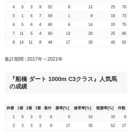
4
6
3
9
52
8
12
25
70
5
1
6
7
59
1
9
19
73
6
5
6
4
60
6
14
20
75
7
11
5
4
60
13
20
25
80
8
14
11
8
49
17
30
40
82
集計期間 : 2017年 ~ 2021年
『船橋 ダート 1000m C3クラス』人気馬
の成績
枠番
1着
2着
3着
着外
勝率[%]
連帯率[%]
複勝率[%]
件数
1
0
3
0
6
0
33
33
9
2
3
3
3
8
17
35
52
17