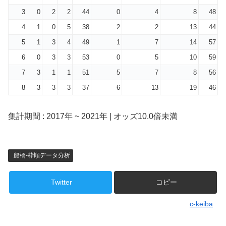
3
0
2
2
44
0
4
8
48
4
1
0
5
38
2
2
13
44
5
1
3
4
49
1
7
14
57
6
0
3
3
53
0
5
10
59
7
3
1
1
51
5
7
8
56
8
3
3
3
37
6
13
19
46
集計期間 : 2017年 ~ 2021年 | オッズ10.0倍未満
船橋-枠順データ分析
Twitter
コピー
c-keiba