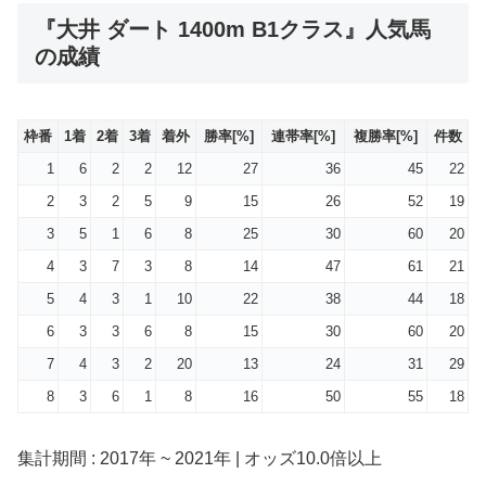
『大井 ダート 1400m B1クラス』人気馬
の成績
枠番
1着
2着
3着
着外
勝率[%]
連帯率[%]
複勝率[%]
件数
1
6
2
2
12
27
36
45
22
2
3
2
5
9
15
26
52
19
3
5
1
6
8
25
30
60
20
4
3
7
3
8
14
47
61
21
5
4
3
1
10
22
38
44
18
6
3
3
6
8
15
30
60
20
7
4
3
2
20
13
24
31
29
8
3
6
1
8
16
50
55
18
集計期間 : 2017年 ~ 2021年 | オッズ10.0倍以上