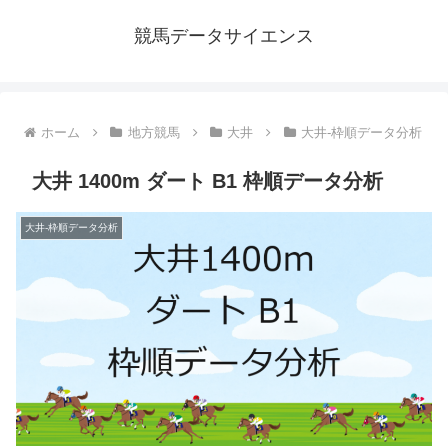
競馬データサイエンス
ホーム
地方競馬
大井
大井-枠順データ分析
大井 1400m ダート B1 枠順データ分析
大井-枠順データ分析