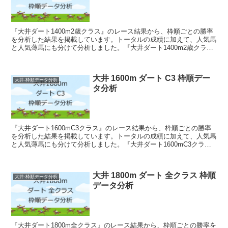
『大井ダート1400m2歳クラス』のレース結果から、枠順ごとの勝率
を分析した結果を掲載しています。トータルの成績に加えて、人気馬
と人気薄馬にも分けて分析しました。『大井ダート1400m2歳クラ
ス』トータルの成績枠番1着2着3着着外勝率連帯率...
大井 1600m ダート C3 枠順デー
大井-枠順データ分析
タ分析
『大井ダート1600mC3クラス』のレース結果から、枠順ごとの勝率
を分析した結果を掲載しています。トータルの成績に加えて、人気馬
と人気薄馬にも分けて分析しました。『大井ダート1600mC3クラ
ス』トータルの成績枠番1着2着3着着外勝率連帯率...
大井 1800m ダート 全クラス 枠順
大井-枠順データ分析
データ分析
『大井ダート1800m全クラス』のレース結果から、枠順ごとの勝率を