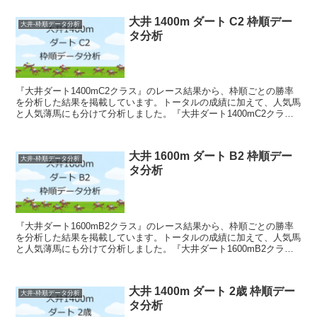
大井 1400m ダート C2 枠順デー
大井-枠順データ分析
タ分析
『大井ダート1400mC2クラス』のレース結果から、枠順ごとの勝率
を分析した結果を掲載しています。トータルの成績に加えて、人気馬
と人気薄馬にも分けて分析しました。『大井ダート1400mC2クラ
ス』トータルの成績枠番1着2着3着着外勝率連帯率...
大井 1600m ダート B2 枠順デー
大井-枠順データ分析
タ分析
『大井ダート1600mB2クラス』のレース結果から、枠順ごとの勝率
を分析した結果を掲載しています。トータルの成績に加えて、人気馬
と人気薄馬にも分けて分析しました。『大井ダート1600mB2クラ
ス』トータルの成績枠番1着2着3着着外勝率連帯率...
大井 1400m ダート 2歳 枠順デー
大井-枠順データ分析
タ分析