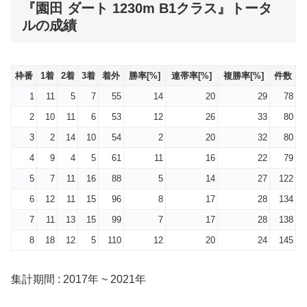
『園田 ダート 1230m B1クラス』トータ
ルの成績
枠番
1着
2着
3着
着外
勝率[%]
連帯率[%]
複勝率[%]
件数
1
11
5
7
55
14
20
29
78
2
10
11
6
53
12
26
33
80
3
2
14
10
54
2
20
32
80
4
9
4
5
61
11
16
22
79
5
7
11
16
88
5
14
27
122
6
12
11
15
96
8
17
28
134
7
11
13
15
99
7
17
28
138
8
18
12
5
110
12
20
24
145
集計期間 : 2017年 ~ 2021年