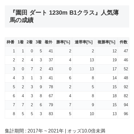
『園田 ダート 1230m B1クラス』人気薄
馬の成績
枠番
1着
2着
3着
着外
勝率[%]
連帯率[%]
複勝率[%]
件数
1
1
0
5
41
2
2
12
47
2
2
4
3
37
4
13
19
46
3
0
7
2
43
0
13
17
52
4
3
1
3
41
6
8
14
48
5
2
3
9
78
2
5
15
92
6
4
3
8
67
4
8
18
82
7
7
2
6
79
7
9
15
94
8
5
5
3
83
5
10
13
96
集計期間 : 2017年 ~ 2021年 | オッズ10.0倍未満