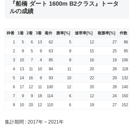
『船橋 ダート 1600m B2クラス』トータ
ルの成績
枠番
1着
2着
3着
着外
勝率[%]
連帯率[%]
複勝率[%]
件数
1
5
6
13
62
5
12
27
86
2
8
5
9
63
9
15
25
85
3
10
7
4
85
9
16
19
106
4
13
11
10
84
11
20
28
118
5
14
16
9
93
10
22
29
132
6
17
12
11
100
12
20
28
140
7
9
9
18
114
6
12
24
150
8
10
20
12
110
6
19
27
152
集計期間 : 2017年 ~ 2021年