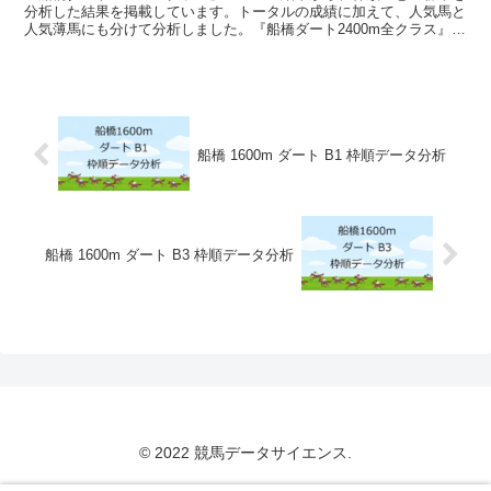
分析した結果を掲載しています。トータルの成績に加えて、人気馬と
人気薄馬にも分けて分析しました。『船橋ダート2400m全クラス』ト
ータルの成績枠番1着2着3着着外勝率連帯率複勝...
船橋 1600m ダート B1 枠順データ分析
船橋 1600m ダート B3 枠順データ分析
© 2022 競馬データサイエンス.