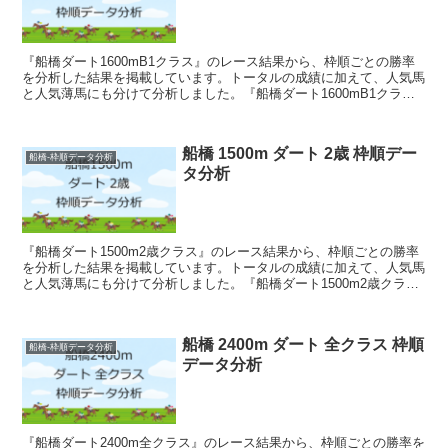
『船橋ダート1600mB1クラス』のレース結果から、枠順ごとの勝率
を分析した結果を掲載しています。トータルの成績に加えて、人気馬
と人気薄馬にも分けて分析しました。『船橋ダート1600mB1クラ
ス』トータルの成績枠番1着2着3着着外勝率連帯率...
船橋 1500m ダート 2歳 枠順デー
船橋-枠順データ分析
タ分析
『船橋ダート1500m2歳クラス』のレース結果から、枠順ごとの勝率
を分析した結果を掲載しています。トータルの成績に加えて、人気馬
と人気薄馬にも分けて分析しました。『船橋ダート1500m2歳クラ
ス』トータルの成績枠番1着2着3着着外勝率連帯率...
船橋 2400m ダート 全クラス 枠順
船橋-枠順データ分析
データ分析
『船橋ダート2400m全クラス』のレース結果から、枠順ごとの勝率を