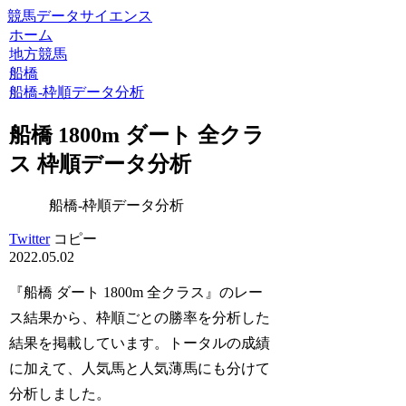
競馬データサイエンス
ホーム
地方競馬
船橋
船橋-枠順データ分析
船橋 1800m ダート 全クラ
ス 枠順データ分析
船橋-枠順データ分析
Twitter
コピー
2022.05.02
『船橋 ダート 1800m 全クラス』のレー
ス結果から、枠順ごとの勝率を分析した
結果を掲載しています。トータルの成績
に加えて、人気馬と人気薄馬にも分けて
分析しました。