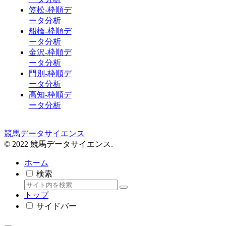
笠松-枠順デ
ータ分析
船橋-枠順デ
ータ分析
金沢-枠順デ
ータ分析
門別-枠順デ
ータ分析
高知-枠順デ
ータ分析
競馬データサイエンス
© 2022 競馬データサイエンス.
ホーム
検索
トップ
サイドバー