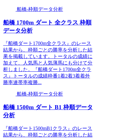
船橋-枠順データ分析
船橋 1700m ダート 全クラス 枠順
データ分析
『船橋ダート1700m全クラス』のレース
結果から、枠順ごとの勝率を分析した結
果を掲載しています。トータルの成績に
加えて、人気馬と人気薄馬にも分けて分
析しました。『船橋ダート1700m全クラ
ス』トータルの成績枠番1着2着3着着外
勝率連帯率複勝...
船橋-枠順データ分析
船橋 1500m ダート B1 枠順データ
分析
『船橋ダート1500mB1クラス』のレース
結果から、枠順ごとの勝率を分析した結