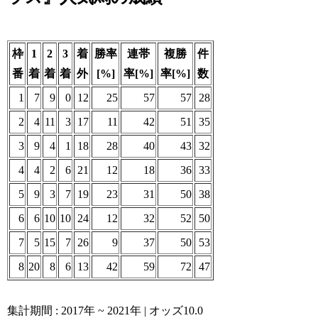
枠
1
2
3
着
勝率
連帯
複勝
件
番
着
着
着
外
[%]
率[%]
率[%]
数
1
7
9
0
12
25
57
57
28
2
4
11
3
17
11
42
51
35
3
9
4
1
18
28
40
43
32
4
4
2
6
21
12
18
36
33
5
9
3
7
19
23
31
50
38
6
6
10
10
24
12
32
52
50
7
5
15
7
26
9
37
50
53
8
20
8
6
13
42
59
72
47
集計期間 : 2017年 ~ 2021年 | オッズ10.0