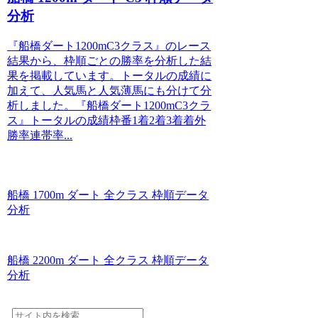
分析
『船橋ダート1200mC3クラス』のレース
結果から、枠順ごとの勝率を分析した結
果を掲載しています。トータルの成績に
加えて、人気馬と人気薄馬にも分けて分
析しました。『船橋ダート1200mC3クラ
ス』トータルの成績枠番1着2着3着着外
勝率連帯率...
船橋 1700m ダート 全クラス 枠順データ
分析
船橋 2200m ダート 全クラス 枠順データ
分析