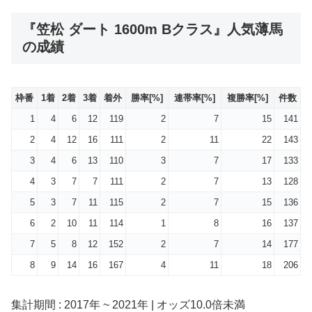
『笠松 ダート 1600m Bクラス』人気薄馬
の成績
枠番
1着
2着
3着
着外
勝率[%]
連帯率[%]
複勝率[%]
件数
1
4
6
12
119
2
7
15
141
2
4
12
16
111
2
11
22
143
3
4
6
13
110
3
7
17
133
4
3
7
7
111
2
7
13
128
5
3
7
11
115
2
7
15
136
6
2
10
11
114
1
8
16
137
7
5
8
12
152
2
7
14
177
8
9
14
16
167
4
11
18
206
集計期間 : 2017年 ~ 2021年 | オッズ10.0倍未満