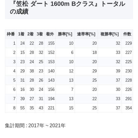
『笠松 ダート 1600m Bクラス』トータル
の成績
枠番
1着
2着
3着
着外
勝率[%]
連帯率[%]
複勝率[%]
件数
1
24
22
28
155
10
20
32
229
2
15
28
32
152
6
18
33
227
3
23
24
25
153
10
20
32
225
4
29
38
23
140
12
29
39
230
5
31
28
26
143
13
25
37
228
6
16
30
24
156
7
20
30
226
7
39
27
31
194
13
22
33
291
8
55
35
43
221
15
25
37
354
集計期間 : 2017年 ~ 2021年