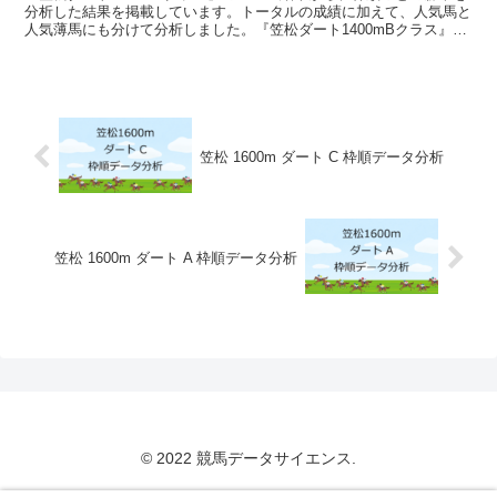
分析した結果を掲載しています。トータルの成績に加えて、人気馬と
人気薄馬にも分けて分析しました。『笠松ダート1400mBクラス』ト
ータルの成績枠番1着2着3着着外勝率連帯率複勝...
笠松 1600m ダート C 枠順データ分析
笠松 1600m ダート A 枠順データ分析
© 2022 競馬データサイエンス.