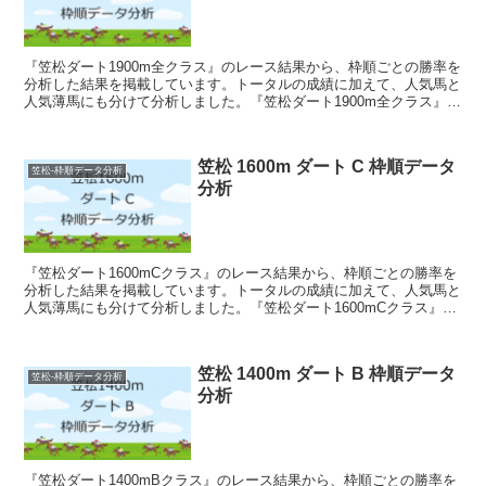
『笠松ダート1900m全クラス』のレース結果から、枠順ごとの勝率を
分析した結果を掲載しています。トータルの成績に加えて、人気馬と
人気薄馬にも分けて分析しました。『笠松ダート1900m全クラス』ト
ータルの成績枠番1着2着3着着外勝率連帯率複勝...
笠松 1600m ダート C 枠順データ
笠松-枠順データ分析
分析
『笠松ダート1600mCクラス』のレース結果から、枠順ごとの勝率を
分析した結果を掲載しています。トータルの成績に加えて、人気馬と
人気薄馬にも分けて分析しました。『笠松ダート1600mCクラス』ト
ータルの成績枠番1着2着3着着外勝率連帯率複勝...
笠松 1400m ダート B 枠順データ
笠松-枠順データ分析
分析
『笠松ダート1400mBクラス』のレース結果から、枠順ごとの勝率を