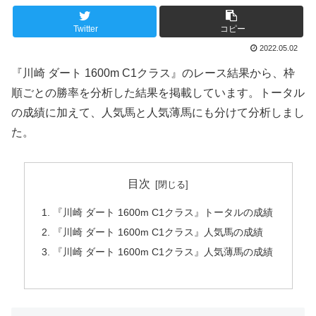
Twitter
コピー
2022.05.02
『川崎 ダート 1600m C1クラス』のレース結果から、枠
順ごとの勝率を分析した結果を掲載しています。トータル
の成績に加えて、人気馬と人気薄馬にも分けて分析しまし
た。
目次
『川崎 ダート 1600m C1クラス』トータルの成績
『川崎 ダート 1600m C1クラス』人気馬の成績
『川崎 ダート 1600m C1クラス』人気薄馬の成績