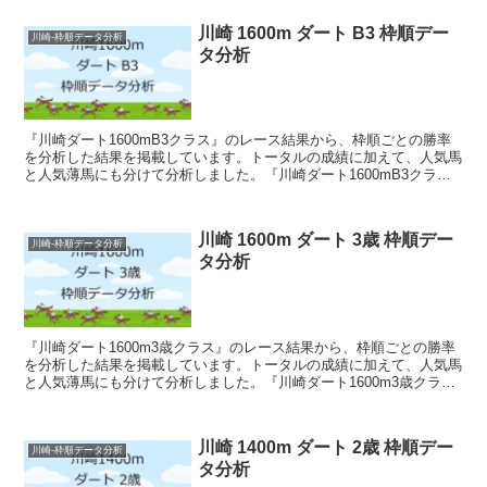
川崎 1600m ダート B3 枠順デー
川崎-枠順データ分析
タ分析
『川崎ダート1600mB3クラス』のレース結果から、枠順ごとの勝率
を分析した結果を掲載しています。トータルの成績に加えて、人気馬
と人気薄馬にも分けて分析しました。『川崎ダート1600mB3クラ
ス』トータルの成績枠番1着2着3着着外勝率連帯率...
川崎 1600m ダート 3歳 枠順デー
川崎-枠順データ分析
タ分析
『川崎ダート1600m3歳クラス』のレース結果から、枠順ごとの勝率
を分析した結果を掲載しています。トータルの成績に加えて、人気馬
と人気薄馬にも分けて分析しました。『川崎ダート1600m3歳クラ
ス』トータルの成績枠番1着2着3着着外勝率連帯率...
川崎 1400m ダート 2歳 枠順デー
川崎-枠順データ分析
タ分析