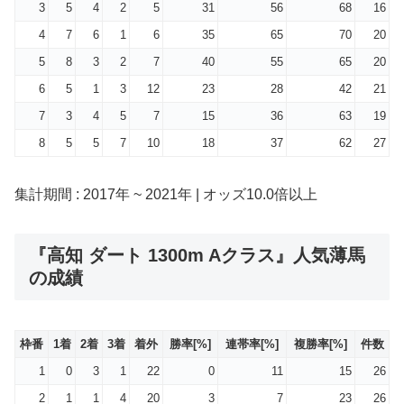
3
5
4
2
5
31
56
68
16
4
7
6
1
6
35
65
70
20
5
8
3
2
7
40
55
65
20
6
5
1
3
12
23
28
42
21
7
3
4
5
7
15
36
63
19
8
5
5
7
10
18
37
62
27
集計期間 : 2017年 ~ 2021年 | オッズ10.0倍以上
『高知 ダート 1300m Aクラス』人気薄馬
の成績
枠番
1着
2着
3着
着外
勝率[%]
連帯率[%]
複勝率[%]
件数
1
0
3
1
22
0
11
15
26
2
1
1
4
20
3
7
23
26