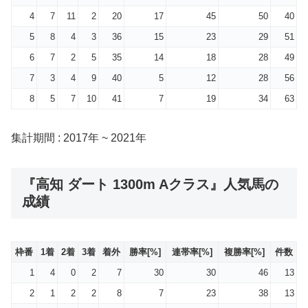
4
7
11
2
20
17
45
50
40
5
8
4
3
36
15
23
29
51
6
7
2
5
35
14
18
28
49
7
3
4
9
40
5
12
28
56
8
5
7
10
41
7
19
34
63
集計期間 : 2017年 ~ 2021年
『高知 ダート 1300m Aクラス』人気馬の
成績
枠番
1着
2着
3着
着外
勝率[%]
連帯率[%]
複勝率[%]
件数
1
4
0
2
7
30
30
46
13
2
1
2
2
8
7
23
38
13