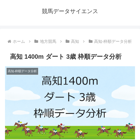
競馬データサイエンス
ホーム
地方競馬
高知
高知-枠順データ分析
高知 1400m ダート 3歳 枠順データ分析
高知-枠順データ分析