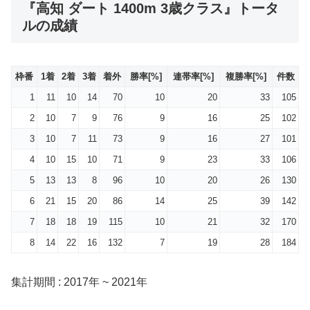
『高知 ダート 1400m 3歳クラス』トータ
ルの成績
枠番
1着
2着
3着
着外
勝率[%]
連帯率[%]
複勝率[%]
件数
1
11
10
14
70
10
20
33
105
2
10
7
9
76
9
16
25
102
3
10
7
11
73
9
16
27
101
4
10
15
10
71
9
23
33
106
5
13
13
8
96
10
20
26
130
6
21
15
20
86
14
25
39
142
7
18
18
19
115
10
21
32
170
8
14
22
16
132
7
19
28
184
集計期間 : 2017年 ~ 2021年