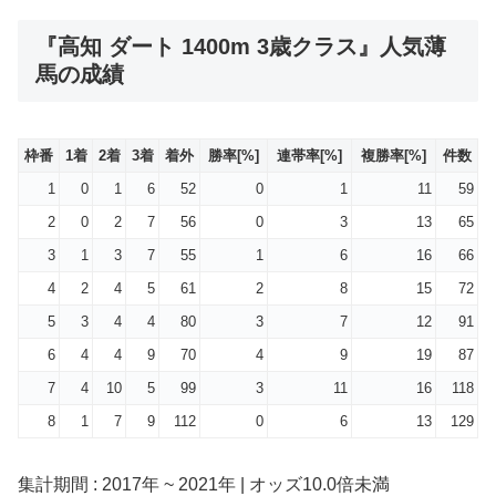
『高知 ダート 1400m 3歳クラス』人気薄
馬の成績
枠番
1着
2着
3着
着外
勝率[%]
連帯率[%]
複勝率[%]
件数
1
0
1
6
52
0
1
11
59
2
0
2
7
56
0
3
13
65
3
1
3
7
55
1
6
16
66
4
2
4
5
61
2
8
15
72
5
3
4
4
80
3
7
12
91
6
4
4
9
70
4
9
19
87
7
4
10
5
99
3
11
16
118
8
1
7
9
112
0
6
13
129
集計期間 : 2017年 ~ 2021年 | オッズ10.0倍未満