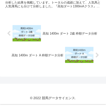
分析した結果を掲載しています。トータルの成績に加えて、人気馬と
人気薄馬にも分けて分析しました。『高知ダート1300mAクラス』ト
ータルの成績枠番1着2着3着着外勝率連帯率複勝...
高知 1400m ダート 2歳 枠順データ分析
高知 1400m ダート A 枠順データ分析
© 2022 競馬データサイエンス.