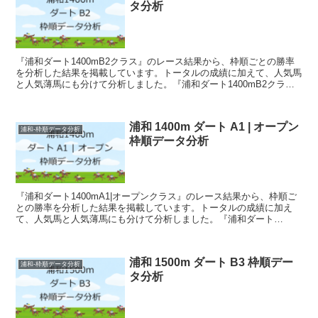
タ分析
『浦和ダート1400mB2クラス』のレース結果から、枠順ごとの勝率
を分析した結果を掲載しています。トータルの成績に加えて、人気馬
と人気薄馬にも分けて分析しました。『浦和ダート1400mB2クラ
ス』トータルの成績枠番1着2着3着着外勝率連帯率...
浦和 1400m ダート A1 | オープン
浦和-枠順データ分析
枠順データ分析
『浦和ダート1400mA1|オープンクラス』のレース結果から、枠順ご
との勝率を分析した結果を掲載しています。トータルの成績に加え
て、人気馬と人気薄馬にも分けて分析しました。『浦和ダート
1400mA1|オープンクラス』トータルの成績枠番1着2...
浦和 1500m ダート B3 枠順デー
浦和-枠順データ分析
タ分析