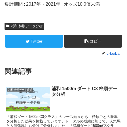
集計期間 : 2017年 ~ 2021年 | オッズ10.0倍未満
浦和-枠順データ分析
Twitter
コピー
c-keiba
関連記事
浦和 1500m ダート C3 枠順デー
浦和-枠順データ分析
タ分析
『浦和ダート1500mC3クラス』のレース結果から、枠順ごとの勝率
を分析した結果を掲載しています。トータルの成績に加えて、人気馬
と人気薄馬にも分けて分析しました。『浦和ダート1500mC3クラ