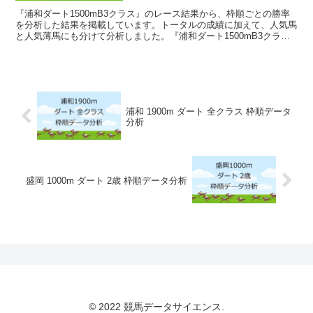
『浦和ダート1500mB3クラス』のレース結果から、枠順ごとの勝率
を分析した結果を掲載しています。トータルの成績に加えて、人気馬
と人気薄馬にも分けて分析しました。『浦和ダート1500mB3クラ
ス』トータルの成績枠番1着2着3着着外勝率連帯率...
浦和 1900m ダート 全クラス 枠順データ
分析
盛岡 1000m ダート 2歳 枠順データ分析
© 2022 競馬データサイエンス.