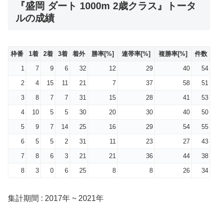
『盛岡 ダート 1000m 2歳クラス』トータ
ルの成績
枠番
1着
2着
3着
着外
勝率[%]
連帯率[%]
複勝率[%]
件数
1
7
9
6
32
12
29
40
54
2
4
15
11
21
7
37
58
51
3
8
7
7
31
15
28
41
53
4
10
5
5
30
20
30
40
50
5
9
7
14
25
16
29
54
55
6
5
5
2
31
11
23
27
43
7
8
6
3
21
21
36
44
38
8
3
0
6
25
8
8
26
34
集計期間 : 2017年 ~ 2021年