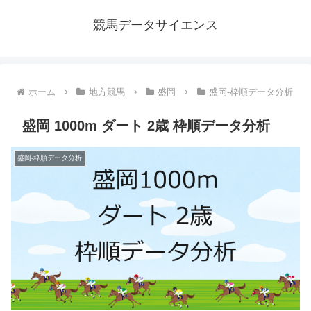
競馬データサイエンス
ホーム
地方競馬
盛岡
盛岡-枠順データ分析
盛岡 1000m ダート 2歳 枠順データ分析
盛岡-枠順データ分析