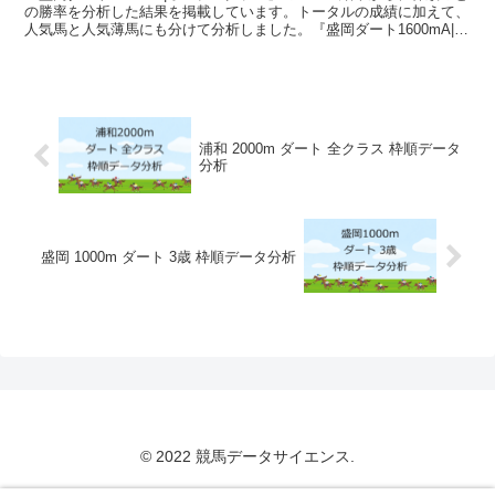
の勝率を分析した結果を掲載しています。トータルの成績に加えて、
人気馬と人気薄馬にも分けて分析しました。『盛岡ダート1600mA|オ
ープンクラス』トータルの成績枠番1着2着3...
浦和 2000m ダート 全クラス 枠順データ
分析
盛岡 1000m ダート 3歳 枠順データ分析
© 2022 競馬データサイエンス.