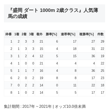
『盛岡 ダート 1000m 2歳クラス』人気薄
馬の成績
枠番
1着
2着
3着
着外
勝率[%]
連帯率[%]
複勝率[%]
件数
1
2
3
3
21
6
17
27
29
2
1
3
3
15
4
18
31
22
3
1
2
4
12
5
15
36
19
4
1
0
0
21
4
4
4
22
5
1
1
7
16
4
8
36
25
6
2
0
2
19
8
8
17
23
7
0
2
2
14
0
11
22
18
8
1
0
2
14
5
5
17
17
集計期間 : 2017年 ~ 2021年 | オッズ10.0倍未満