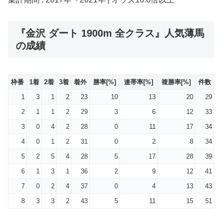
『金沢 ダート 1900m 全クラス』人気薄馬
の成績
枠番
1着
2着
3着
着外
勝率[%]
連帯率[%]
複勝率[%]
件数
1
3
1
2
23
10
13
20
29
2
1
1
2
29
3
6
12
33
3
0
4
2
28
0
11
17
34
4
0
1
2
31
0
2
8
34
5
2
5
4
28
5
17
28
39
6
1
3
1
36
2
9
12
41
7
0
2
4
37
0
4
13
43
8
3
3
2
43
5
11
15
51