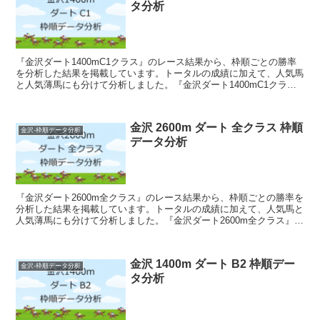
タ分析
『金沢ダート1400mC1クラス』のレース結果から、枠順ごとの勝率
を分析した結果を掲載しています。トータルの成績に加えて、人気馬
と人気薄馬にも分けて分析しました。『金沢ダート1400mC1クラ
ス』トータルの成績枠番1着2着3着着外勝率連帯率...
金沢 2600m ダート 全クラス 枠順
金沢-枠順データ分析
データ分析
『金沢ダート2600m全クラス』のレース結果から、枠順ごとの勝率を
分析した結果を掲載しています。トータルの成績に加えて、人気馬と
人気薄馬にも分けて分析しました。『金沢ダート2600m全クラス』ト
ータルの成績枠番1着2着3着着外勝率連帯率複勝...
金沢 1400m ダート B2 枠順デー
金沢-枠順データ分析
タ分析