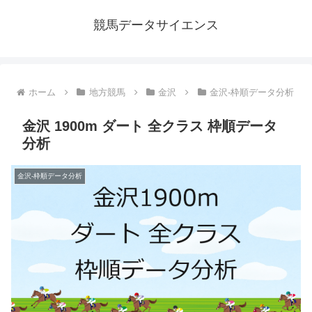
競馬データサイエンス
ホーム
地方競馬
金沢
金沢-枠順データ分析
金沢 1900m ダート 全クラス 枠順データ
分析
金沢-枠順データ分析